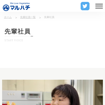
山形県東田川郡庄内町の漬物メーカー
ホーム
先輩社員一覧
先輩社員
先輩社員
STAFF VOICE