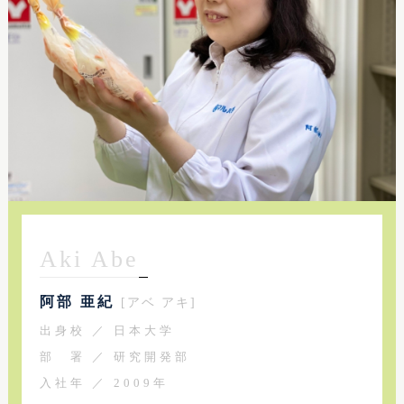
Aki Abe
阿部 亜紀
[アベ アキ]
出身校 ／ 日本大学
部 署 ／ 研究開発部
入社年 ／ 2009年