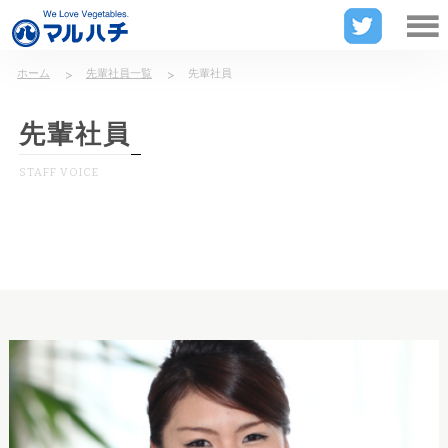
山形県東田川郡庄内町の漬物メーカー
ホーム
先輩社員一覧
先輩社員
先輩社員
STAFF VOICE