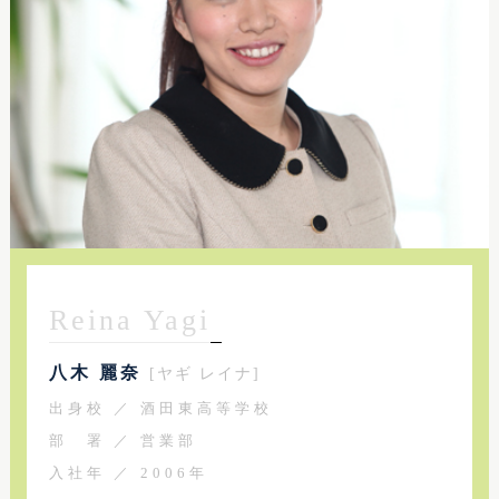
Reina Yagi
八木 麗奈
[ヤギ レイナ]
出身校 ／ 酒田東高等学校
部 署 ／ 営業部
入社年 ／ 2006年