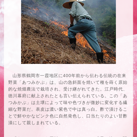
山形県鶴岡市一霞地区に400年前から伝わる伝統の在来
野菜「あつみかぶ」は、山の急斜面を焼いて種を蒔く原始
的な焼畑農法で栽培され、受け継がれてきた。江戸時代、
徳川幕府に献上されたとも言い伝えられている。この「あ
つみかぶ」は土壌によって味や色づきが微妙に変化する繊
細な野菜だ。表皮は濃い紫色で中は真っ白。酢で漬けるこ
とで鮮やかなピンク色に自然発色し、口当たりのよい甘酢
漬にして親しまれている。