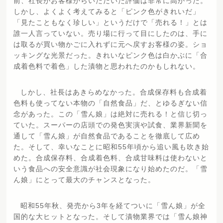
前、社長がお客様からいただいた評価は非常に高かった。
しかし、よくよく考えてみると「ピンク色がきれいだ」
「見たこともなく珍しい」というだけで「売れる！」とは
誰一人言っていない。売り場に行って目にしたのは、手に
は取るが買い物かごに入れずに元へ戻すお客様の姿。ショ
ッキングな光景だった。きれいなピンク色は白かぶに「合
成着色料で着色」した漬物と思われたのかもしれない。
しかし、社長はあきらめなかった。合成保存料も合成着
色料も使ってない本物の「自然食品」だ、とゆるぎない信
念があった。この「雪ん娘」は絶対に売れる！と信じ切っ
ていた。スーパーの店頭での発色実演や試食、業界新聞を
通して「雪ん娘」が自然食品であることを徹底して広め
た。そして、幸いなことに昭和55年頃から追い風も吹き始
めた。合成保存料、合成着色料、合成甘味料は使わないと
いう食品への安全意識が社会現象になり始めたのだ。「雪
ん娘」にとって最大のチャンスとなった。
昭和55年秋、発売から3年を経てついに「雪ん娘」が全
国的な大ヒットとなった。そして漬物業界では「雪ん娘神