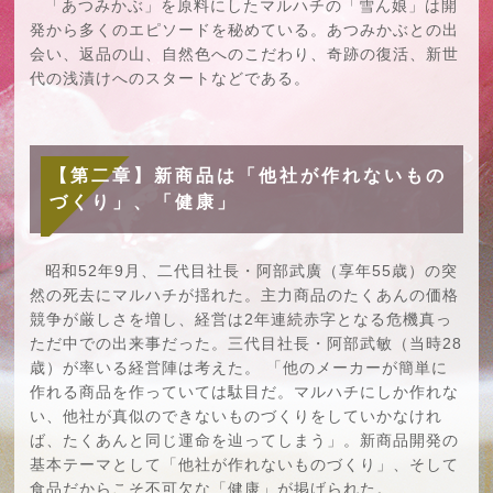
「あつみかぶ」を原料にしたマルハチの「雪ん娘」は開
発から多くのエピソードを秘めている。あつみかぶとの出
会い、返品の山、自然色へのこだわり、奇跡の復活、新世
代の浅漬けへのスタートなどである。
【第二章】新商品は「他社が作れないもの
づくり」、「健康」
昭和52年9月、二代目社長・阿部武廣（享年55歳）の突
然の死去にマルハチが揺れた。主力商品のたくあんの価格
競争が厳しさを増し、経営は2年連続赤字となる危機真っ
ただ中での出来事だった。三代目社長・阿部武敏（当時28
歳）が率いる経営陣は考えた。 「他のメーカーが簡単に
作れる商品を作っていては駄目だ。マルハチにしか作れな
い、他社が真似のできないものづくりをしていかなけれ
ば、たくあんと同じ運命を辿ってしまう」。新商品開発の
基本テーマとして「他社が作れないものづくり」、そして
食品だからこそ不可欠な「健康」が掲げられた。