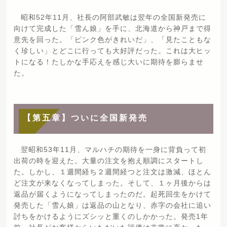
昭和52年11月、社長の阿部武敏は翌年の全国新発売に
向けて完成した「雪ん娘」を手に、北海道から神戸まで得
意先を回った。「ピンク色がきれいだ」、「見たこともな
く珍しい」とどこに行っても大好評だった。これは大ヒッ
トになる！たしかな手応えを感じ大いに期待を膨らませ
た。
【第五章】ついに全国新発売
翌昭和53年11月、マルハチの期待を一身に背負って初
出荷の時を迎えた。大量の注文を抱え順調にスタートし
た。しかし、１週間経ち２週間経つと注文は激減、ほとん
ど注文が来なくなってしまった。そして、１ヶ月後からは
返品が届くようになってしまったのだ。起死回生をかけて
発売した「雪ん娘」は返品の山となり、赤字の会社に追い
討ちをかけるようにズシッと重くのしかかった。発売1年