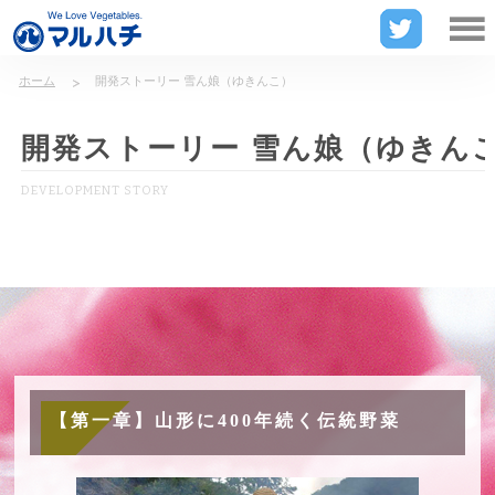
山形県東田川郡庄内町の漬物メーカー
ホーム
開発ストーリー 雪ん娘（ゆきんこ）
開発ストーリー 雪ん娘（ゆきん
DEVELOPMENT STORY
【第一章】山形に400年続く伝統野菜