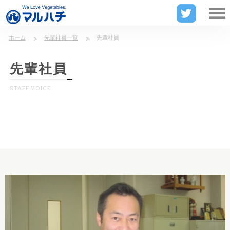
山形県東田川郡庄内町の漬物メーカー
ホーム
先輩社員一覧
先輩社員
先輩社員
STAFF VOICE