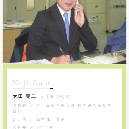
Koji Oota
太田 晃二
[オオタ コウジ]
出身校 ／ 余目高等学校（現:庄内総合高等学
校）
部 署 ／ 原料課 課長
入社年 ／ 1991年